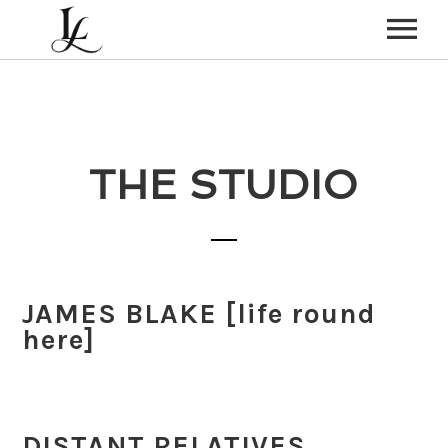
HOME
HOCHZEIT
THE STUDIO
PARTY-BAND
BEERDIGUNG
ÜBER MICH
JAMES BLAKE [life round
KONTAKT
here]
DISTANT RELATIVES