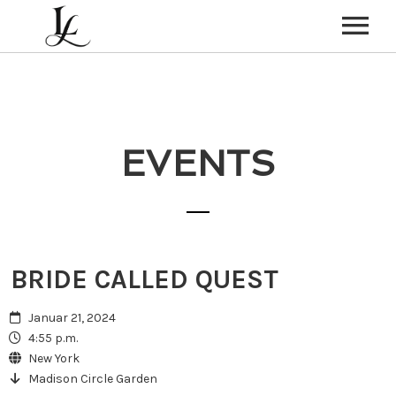
HOME
HOCHZEIT
EVENTS
PARTY-BAND
BEERDIGUNG
ÜBER MICH
KONTAKT
BRIDE CALLED QUEST
Januar 21, 2024
4:55 p.m.
New York
Madison Circle Garden