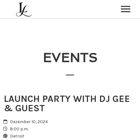
HOME
HOCHZEIT
EVENTS
PARTY-BAND
BEERDIGUNG
ÜBER MICH
KONTAKT
LAUNCH PARTY WITH DJ GEE
& GUEST
Dezember 10, 2024
8:00 p.m.
Detroit