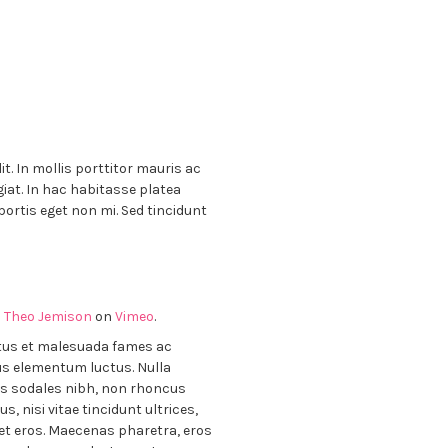
t. In mollis porttitor mauris ac
giat. In hac habitasse platea
bortis eget non mi. Sed tincidunt
m
Theo Jemison
on
Vimeo
.
etus et malesuada fames ac
cus elementum luctus. Nulla
ectus sodales nibh, non rhoncus
s, nisi vitae tincidunt ultrices,
get eros. Maecenas pharetra, eros