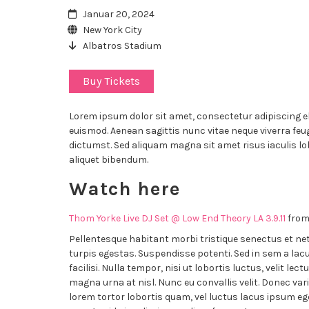
Januar 20, 2024
New York City
Albatros Stadium
Buy Tickets
Lorem ipsum dolor sit amet, consectetur adipiscing eli
euismod. Aenean sagittis nunc vitae neque viverra feu
dictumst. Sed aliquam magna sit amet risus iaculis lo
aliquet bibendum.
Watch here
Thom Yorke Live DJ Set @ Low End Theory LA 3.9.11
fro
Pellentesque habitant morbi tristique senectus et n
turpis egestas. Suspendisse potenti. Sed in sem a la
facilisi. Nulla tempor, nisi ut lobortis luctus, velit l
magna urna at nisl. Nunc eu convallis velit. Donec variu
lorem tortor lobortis quam, vel luctus lacus ipsum e